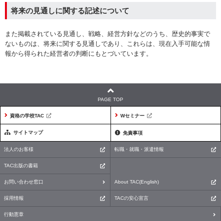
将来の見通しに関する記述について
また掲載されている見通し、戦略、経営方針などのうち、歴史的事実で
ないものは、将来に関する見通しであり、これらは、現在入手可能な情
報から得られた経営者の判断にもとづいています。
PAGE TOP
資格の学校TAC
Wセミナー
サイトマップ
免責事項
法人のお客様
転職・就職・派遣情報
TAC出版の書籍
お問い合わせ窓口
About TAC(English)
採用情報
TACの安心宣言
行動憲章